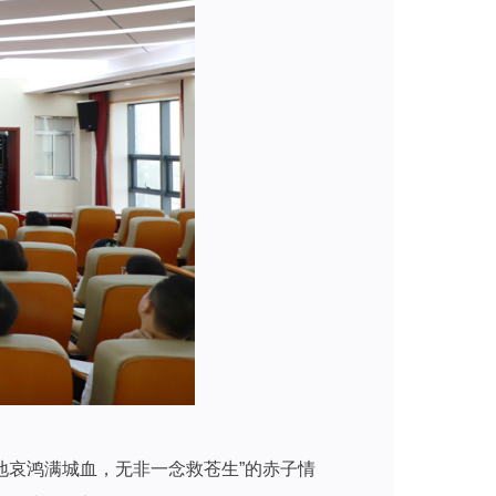
地哀鸿满城血，无非一念救苍生”的赤子情