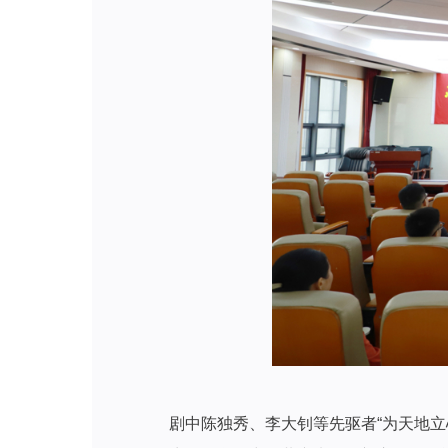
剧中陈独秀、李大钊等先驱者“为天地立心