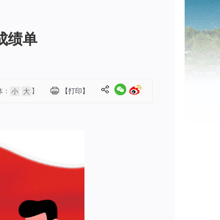
成绩单
体：
】
【打印】
小
大