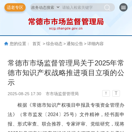
适老专区
您的位置：
首页
>
综合动态
>
通知公告
>
详细内容
常德市市场监督管理局关于2025年常
德市知识产权战略推进项目立项的公
示
T
2025-08-25 17:30
市市场监督管理局
T
根据《常德市知识产权项目申报及专项资金管理办
法》（常市监发〔2024〕25号）文件精神，经书面申
报、形式审查、联合推荐、专家评审、党组研究，现将