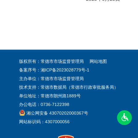
版权所有：常德市市场监督管理局
网站地图
备案序号：湘ICP备2023028779号-1
主办单位：常德市市场监督管理局
技术支持：常德市数据局（常德市行政审批服务局）
单位地址：常德市朗州路1889号
办公电话：0736-7122398
湘公网安备 43070202000367号
网站标识码：4307000056